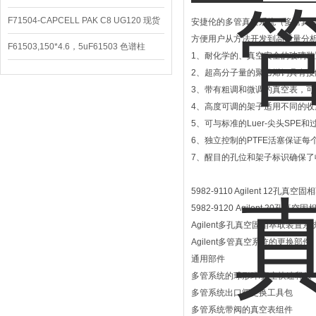
CAPCELL PAK C8 DD （S-5）
F71504-CAPCELL PAK C8 UG120 现货
安捷伦的多管真空系统（多管真空
方便用户从方法开发到高通量分析
3600/支
F61503,150*4.6，5uF61503 色谱柱
1、耐化学的、真空安全的玻璃装
CAPCELL PAK C18 UG120
2、超高分子量的聚乙烯钙具有接
3、带有粗调和微调的真空表，
4、高度可调的架子适用不同的收
5、可与标准的Luer-尖头SPE和
6、独立控制的PTFE活塞保证
7、醒目的孔位和架子标识确保了
5982-9110 Agilent 12
5982-9120 Agilent 20
Agilent多孔真空固相萃取装置
Agilent多管真空系统
通用部件
多管系统的球形环/真空快速释放 5
多管系统出口阀更换工具包 59
多管系统带阀的真空表组件 59