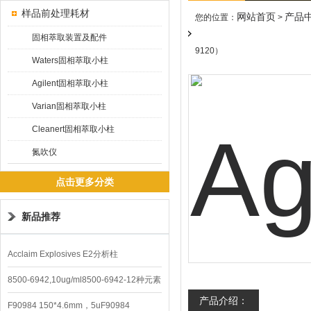
样品前处理耗材
网站首页
产品
您的位置：
>
固相萃取装置及配件
9120）
Waters固相萃取小柱
Agilent固相萃取小柱
Varian固相萃取小柱
Cleanert固相萃取小柱
氮吹仪
点击更多分类
新品推荐
Acclaim Explosives E2分析柱
8500-6942,10ug/ml8500-6942-12种元素
产品介绍：
混合校准液
F90984 150*4.6mm，5uF90984