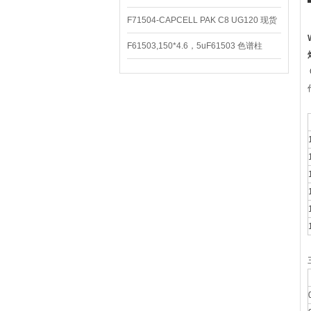
CAPCELL PAK C8 DD （S-5）
F71504-CAPCELL PAK C8 UG120 现货
3600/支
F61503,150*4.6，5uF61503 色谱柱
CAPCELL PAK C18 UG120