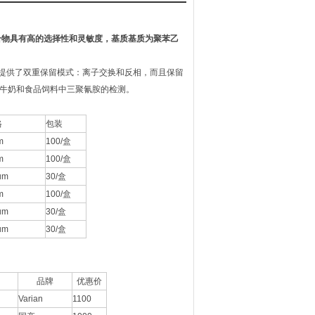
性化合物具有高的选择性和灵敏度，基质基质为聚苯乙
MCX提供了双重保留模式：离子交换和反相，而且保留
于牛奶和食品饲料中三聚氰胺的检测。
格
包装
m
100/盒
m
100/盒
um
30/盒
m
100/盒
um
30/盒
um
30/盒
品牌
优惠价
Varian
1100