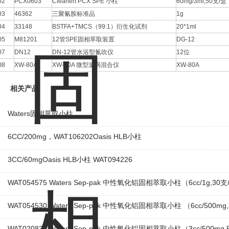
02
PCX0603
Cleanert PCX SPE 小柱
60mg/3ml,50支/盒
03
46362
三聚氰胺标准品
1g
04
33148
BSTFA+TMCS（99:1）衍生化试剂
20*1ml
05
M81201
12管SPE固相萃取装置
DG-12
07
DN12
DN-12管水浴型氮吹仪
12位
08
XW-80A
XW-80A 微型漩涡混合仪
XW-80A
相关产品
Waters固相萃取小柱
6CC/200mg，WAT106202Oasis HLB小柱
3CC/60mgOasis HLB小柱 WAT094226
WAT054575 Waters Sep-pak 中性氧化铝固相萃取小柱（6cc/1g,30
WAT054530 Waters Sep-pak 中性氧化铝固相萃取小柱 （6cc/500mg
WAT020830 Waters Sep-pak 中性氧化铝固相萃取小柱（3cc/500mg