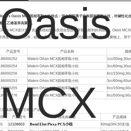
Waters Oasis MCX固相萃取小柱特点：混合型阳离子交换固相萃取小柱，对碱
烯-二乙烯基苯高聚物。
OAsis MCX设计用于克服传统硅胶基质混合型固相萃取吸附剂的局限性，Oasis 
作用发生在一种洁净，稳定，高表面积，在pH 0-14范围内稳定的有机共聚物上。用
产品货号
产品名称
规
186000252
Waters OAsis MCX固相萃取小柱
1cc/30mg,30u
186000254
Waters OAsis MCX固相萃取小柱
3cc/60mg,30u
186000256
Waters OAsis MCX固相萃取小柱
6cc/150mg,30
186000253
Waters OAsis MCX固相萃取小柱
3cc/60mg,60u
186000255
Waters OAsis MCX固相萃取小柱
6cc/150mg,60
186000776
Waters OAsis MCX固相萃取小柱
6cc/500mg,60
三聚氰胺检测其它相关产品：
序号
产品货号
产品名称描述
产品规格
Bond Elut Plexa PCX小柱
01
12108603
60mg/3ml,50支/盒