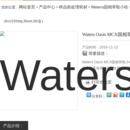
网站首页
产品中心
样品前处理耗材
Waters固相萃取小柱
您的位置：
>
>
>
（6cc/150mg,30um,30/盒）
Waters Oasis MCX固
产品时间：2016-11-12
简要描述：
Waters Oasis MCX
化合物具有高的选择性和灵敏度
OAsis MCX设计用于克服传
MCX提供了双重保留模式：离
打印当前页
定，高表面积，在pH 0-14
聚氰胺的检测。
分享到：
产品介绍：