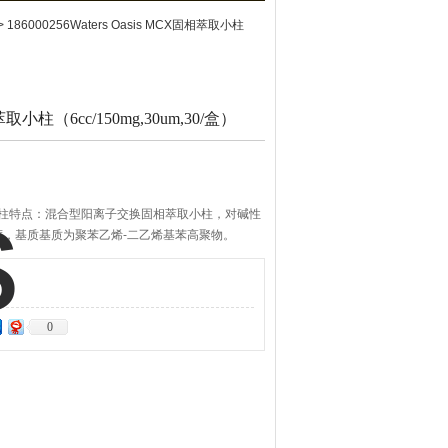
> 186000256Waters Oasis MCX固相萃取小柱
相萃取小柱（6cc/150mg,30um,30/盒）
固相萃取小柱特点：混合型阳离子交换固相萃取小柱，对碱性
，基质基质为聚苯乙烯-二乙烯基苯高聚物。
统硅胶基质混合型固相萃取吸附剂的局限性，Oasis
子交换和反相，而且保留作用发生在一种洁净，稳
范围内稳定的有机共聚物上。用于牛奶和食品饲料中三
0