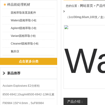
样品前处理耗材
网站首页
产品
您的位置：
>
固相萃取装置及配件
（1cc/30mg,60um,100支／盒
Waters固相萃取小柱
Agilent固相萃取小柱
Varian固相萃取小柱
Cleanert固相萃取小柱
氮吹仪
点击更多分类
新品推荐
Acclaim Explosives E2分析柱
8500-6942,10ug/ml8500-6942-12种元素
产品介绍：
混合校准液
F90984 150*4.6mm，5uF90984