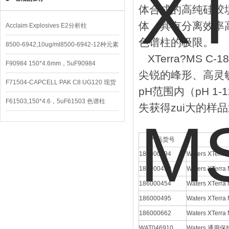
体合成的高纯硅胶
体，具有分离效率
Acclaim Explosives E2分析柱
色谱柱的极限。
8500-6942,10ug/ml8500-6942-12种元素
XTerra?MS 
混合校准液
F90984 150*4.6mm，5uF90984
尖锐的峰形、高灵敏
CAPCELL PAK C8 DD （S-5）
F71504-CAPCELL PAK C8 UG120 现货
pH范围内（pH 
3600/支
F61503,150*4.6，5uF61503 色谱柱
失获得zui大的样
CAPCELL PAK C18 UG120
产品货号
186000494
Waters XTer
186000490
Waters XTer
186000454
Waters XTer
186000495
Waters XTer
186000662
Waters XTer
WAT046910
Waters 通用