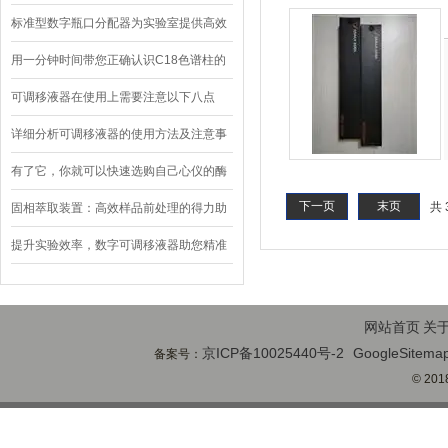
说明
标准型数字瓶口分配器为实验室提供高效
和精确的液体分配
用一分钟时间带您正确认识C18色谱柱的
使用方法
可调移液器在使用上需要注意以下八点
详细分析可调移液器的使用方法及注意事
项
有了它，你就可以快速选购自己心仪的酶
下一页
末页
标检测仪
共 
固相萃取装置：高效样品前处理的得力助
手
提升实验效率，数字可调移液器助您精准
操控液体
网站首页
关
京ICP备10025440号-2
GoogleSitema
备案号：
© 2