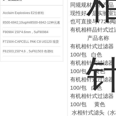
同规规材质的产品
现性好，是实验室
Acclaim Explosives E2分析柱
也可直接与7725
8500-6942,10ug/ml8500-6942-12种元素
有机相样品针式过
混合校准液
F90984 150*4.6mm，5uF90984
产品名称
CAPCELL PAK C8 DD （S-5）
F71504-CAPCELL PAK C8 UG120 现货
有机相针式过滤器（
3600/支
F61503,150*4.6，5uF61503 色谱柱
100/包 白色
CAPCELL PAK C18 UG120
有机相针式过滤器（
100/包 黄色
有机相针式过滤器（
100/包 白色
有机相针式过滤器（
100/包 黄色
水相针式滤头（水相