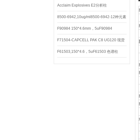
Acclaim Explosives E2分析柱
8500-6942,10ug/ml8500-6942-12种元素
混合校准液
F90984 150*4.6mm，5uF90984
CAPCELL PAK C8 DD （S-5）
F71504-CAPCELL PAK C8 UG120 现货
3600/支
F61503,150*4.6，5uF61503 色谱柱
CAPCELL PAK C18 UG120