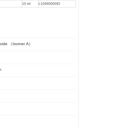
10 ml
L10460000IO
ide （Isomer A）
n