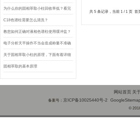
行作业的？
为什么你的固相萃取小柱回收率低？看完
共 5 条记录，当前 1 / 1 
它就知道原因了
C18色谱柱需要怎么清洗？
教您如何正确对液相色谱柱使用缓冲盐？
电子分析天平操作不当会造成称量不准确
关于固相萃取小柱的原理，下面有着详细
解析
固相萃取的基本原理
网站首页
关
京ICP备10025440号-2
GoogleSitema
备案号：
© 2