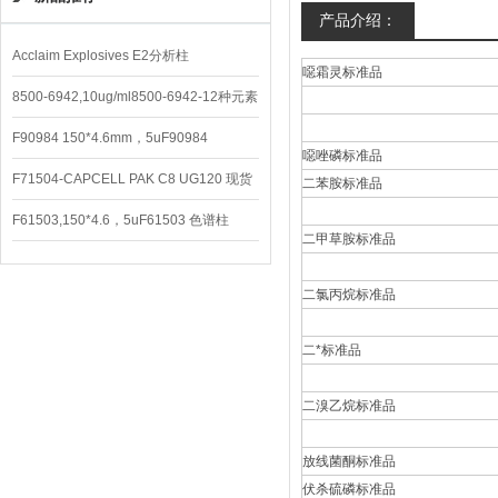
产品介绍：
Acclaim Explosives E2分析柱
噁霜灵标准品
8500-6942,10ug/ml8500-6942-12种元素
混合校准液
F90984 150*4.6mm，5uF90984
噁唑磷标准品
CAPCELL PAK C8 DD （S-5）
F71504-CAPCELL PAK C8 UG120 现货
二苯胺标准品
3600/支
F61503,150*4.6，5uF61503 色谱柱
二甲草胺标准品
CAPCELL PAK C18 UG120
二氯丙烷标准品
二*标准品
二溴乙烷标准品
放线菌酮标准品
伏杀硫磷标准品