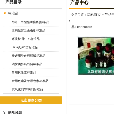
产品目录
产品中心
标准品
网站首页
产品
您的位置：
>
邻苯二甲酸酯/增塑剂标准品
品/Fenobucarb
农药残留及杀虫剂标准品
环境检测/EPA标准品
Beta受体*类标准品
喹诺酮类兽药残留标准品
磺胺类兽药残留标准品
常用抗生素标准品
食用色素及禁用色素标准品
抗氧化剂/防腐剂标准品
点击更多分类
新品推荐