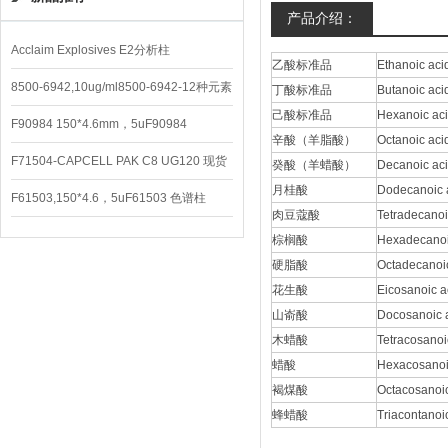
产品介绍：
Acclaim Explosives E2分析柱
乙酸标准品
Ethanoic ac
8500-6942,10ug/ml8500-6942-12种元素
丁酸标准品
Butanoic aci
己酸标准品
Hexanoic ac
混合校准液
F90984 150*4.6mm，5uF90984
辛酸（羊脂酸）
Octanoic ac
CAPCELL PAK C8 DD （S-5）
F71504-CAPCELL PAK C8 UG120 现货
癸酸（羊蜡酸）
Decanoic ac
月桂酸
Dodecanoic 
3600/支
F61503,150*4.6，5uF61503 色谱柱
肉豆蔻酸
Tetradecanoi
CAPCELL PAK C18 UG120
棕榈酸
Hexadecanoi
硬脂酸
Octadecanoi
花生酸
Eicosanoic 
山嵛酸
Docosanoic 
木蜡酸
Tetracosanoi
蜡酸
Hexacosanoi
褐煤酸
Octacosanoi
蜂蜡酸
Triacontanoi