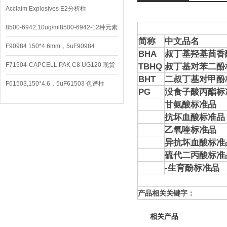
Acclaim Explosives E2分析柱
8500-6942,10ug/ml8500-6942-12种元素
简称
中文品名
混合校准液
F90984 150*4.6mm，5uF90984
BHA
叔丁基羟基茴香
CAPCELL PAK C8 DD （S-5）
F71504-CAPCELL PAK C8 UG120 现货
TBHQ
叔丁基对苯二酚
BHT
二叔丁基对甲酚
3600/支
F61503,150*4.6，5uF61503 色谱柱
PG
没食子酸丙酯标
CAPCELL PAK C18 UG120
甘氨酸标准品
抗坏血酸标准
乙氧喹标准品
异抗坏血酸标
硫代二丙酸标准
-生育酚标准品
产品相关关键字：
相关产品