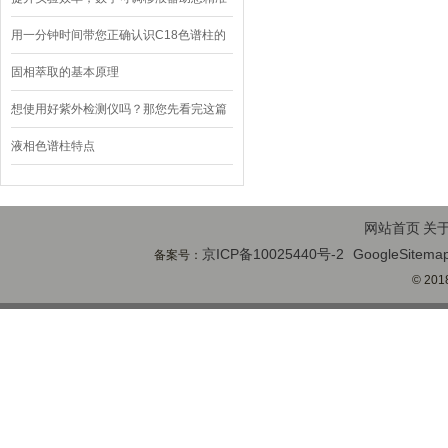
操控液体
用一分钟时间带您正确认识C18色谱柱的
使用方法
固相萃取的基本原理
想使用好紫外检测仪吗？那您先看完这篇
文章
液相色谱柱特点
网站首页
关
京ICP备10025440号-2
GoogleSitema
备案号：
© 2