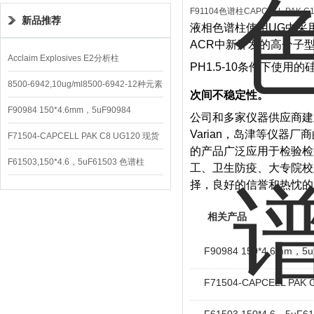
F91104色谱柱CAPCELL PAK C18
新品推荐
液相色谱柱使用UG中采
ACR中新开发的高分子
Acclaim Explosives E2分析柱
PH1.5-10条件下使
8500-6942,10ug/ml8500-6942-12种元素
次间不稳定性。
混合校准液
F90984 150*4.6mm，5uF90984
公司和多家仪器供应商建立
Varian，岛津等仪
CAPCELL PAK C8 DD （S-5）
F71504-CAPCELL PAK C8 UG120 现货
的产品广泛应用于检验检
3600/支
F61503,150*4.6，5uF61503 色谱柱
工、卫生防疫、大专院校
择，良好的信誉和热忱的
CAPCELL PAK C18 UG120
相关产品
F90984 150*4.6mm，5u
F71504-CAPCELL PAK