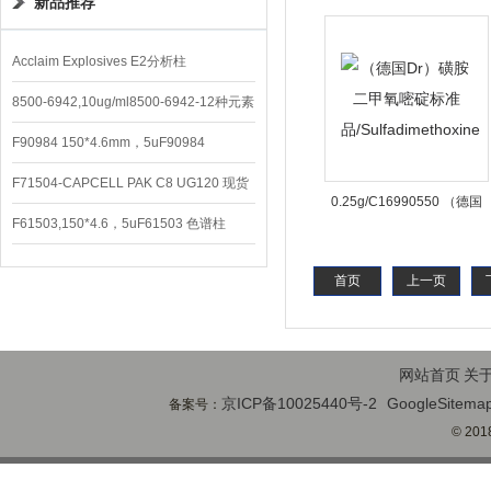
新品推荐
Dr）磺胺甲噁唑标准
品/Sulfamethoxazole
Acclaim Explosives E2分析柱
8500-6942,10ug/ml8500-6942-12种元素
混合校准液
F90984 150*4.6mm，5uF90984
CAPCELL PAK C8 DD （S-5）
F71504-CAPCELL PAK C8 UG120 现货
0.25g/C16990550 （德国
3600/支
F61503,150*4.6，5uF61503 色谱柱
Dr）磺胺二甲氧嘧碇标准
CAPCELL PAK C18 UG120
品/Sulfadimethoxine
首页
上一页
网站首页
关
京ICP备10025440号-2
GoogleSitema
备案号：
© 2