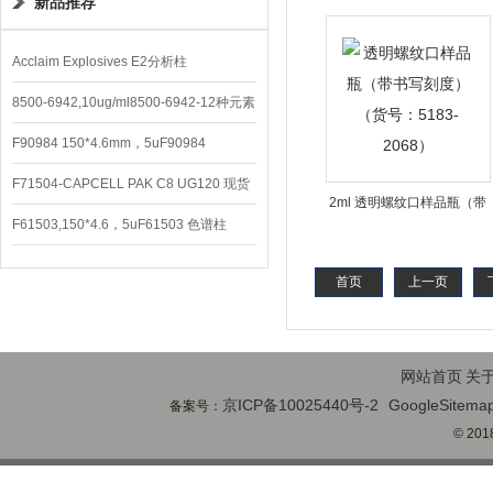
新品推荐
品（德国Dr） /Formothion
Acclaim Explosives E2分析柱
8500-6942,10ug/ml8500-6942-12种元素
混合校准液
F90984 150*4.6mm，5uF90984
CAPCELL PAK C8 DD （S-5）
F71504-CAPCELL PAK C8 UG120 现货
2ml 透明螺纹口样品瓶（带
3600/支
F61503,150*4.6，5uF61503 色谱柱
书写刻度）（货号：5183-
CAPCELL PAK C18 UG120
2068）
首页
上一页
网站首页
关
京ICP备10025440号-2
GoogleSitema
备案号：
© 2