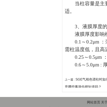
当柱容量是主要
适。
3、液膜厚度的
液膜厚度影响柱
0.1～0.2μm
需柱温度低，且高
0.25～0.5μm
0.6～5.0μm
SGE气相色谱柱时
上一篇 :
意哪些事项你都知道吗？
网站首页
关