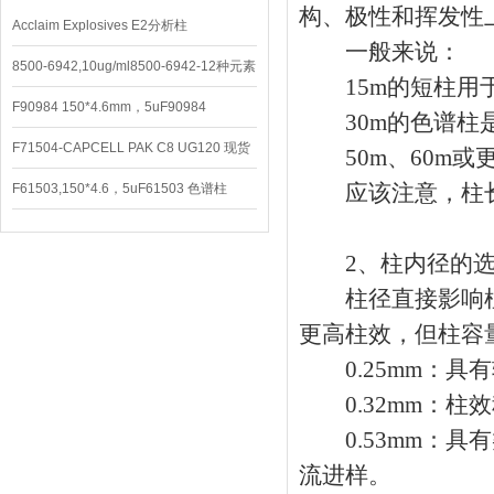
构、极性和挥发性
Acclaim Explosives E2分析柱
一般来说：
8500-6942,10ug/ml8500-6942-12种元素
15m的短柱用于
混合校准液
F90984 150*4.6mm，5uF90984
30m的色谱柱是
CAPCELL PAK C8 DD （S-5）
F71504-CAPCELL PAK C8 UG120 现货
50m、60m或
3600/支
应该注意，柱长
F61503,150*4.6，5uF61503 色谱柱
CAPCELL PAK C18 UG120
2、柱内径的选
柱径直接影响柱
更高柱效，但柱容
0.25mm：具
0.32mm：柱效
0.53mm：具
流进样。