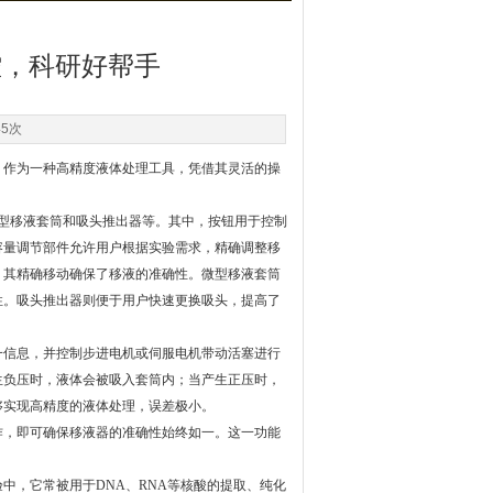
控，科研好帮手
45次
作为一种高精度液体处理工具，凭借其灵活的操
型移液套筒和吸头推出器等。其中，按钮用于控制
容量调节部件允许用户根据实验需求，精确调整移
，其精确移动确保了移液的准确性。微型移液套筒
性。吸头推出器则便于用户快速更换吸头，提高了
信息，并控制步进电机或伺服电机带动活塞进行
生负压时，液体会被吸入套筒内；当产生正压时，
够实现高精度的液体处理，误差极小。
，即可确保移液器的准确性始终如一。这一功能
，它常被用于DNA、RNA等核酸的提取、纯化