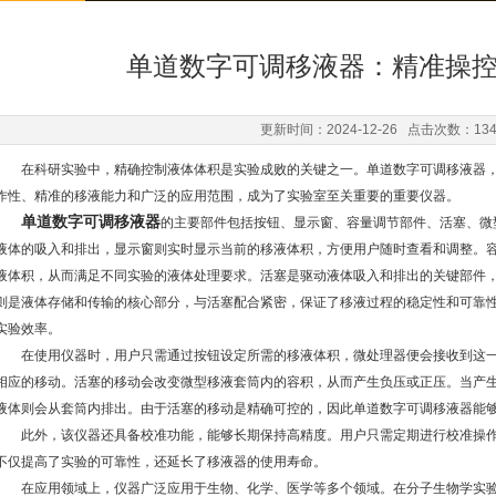
单道数字可调移液器：精准操
更新时间：2024-12-26 点击次数：13
在科研实验中，精确控制液体体积是实验成败的关键之一。单道数字可调移液器，
作性、精准的移液能力和广泛的应用范围，成为了实验室至关重要的重要仪器。
单道数字可调移液器
的主要部件包括按钮、显示窗、容量调节部件、活塞、微
液体的吸入和排出，显示窗则实时显示当前的移液体积，方便用户随时查看和调整。
液体积，从而满足不同实验的液体处理要求。活塞是驱动液体吸入和排出的关键部件
则是液体存储和传输的核心部分，与活塞配合紧密，保证了移液过程的稳定性和可靠
实验效率。
在使用仪器时，用户只需通过按钮设定所需的移液体积，微处理器便会接收到这一
相应的移动。活塞的移动会改变微型移液套筒内的容积，从而产生负压或正压。当产
液体则会从套筒内排出。由于活塞的移动是精确可控的，因此单道数字可调移液器能
此外，该仪器还具备校准功能，能够长期保持高精度。用户只需定期进行校准操作
不仅提高了实验的可靠性，还延长了移液器的使用寿命。
在应用领域上，仪器广泛应用于生物、化学、医学等多个领域。在分子生物学实验中